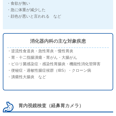
・食欲が無い
・急に体重が減少した
・顔色が悪いと言われる など
消化器内科の主な対象疾患
・逆流性食道炎
・急性胃炎
・慢性胃炎
・胃・十二指腸潰瘍
・胃がん
・大腸がん
・ピロリ菌感染症
・感染性胃腸炎
・機能性消化管障害
・便秘症
・過敏性腸症候群（IBS）
・クローン病
・潰瘍性大腸炎 など
胃内視鏡検査（経鼻胃カメラ）