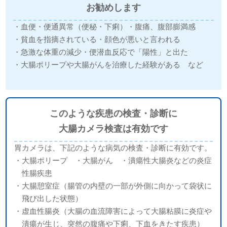
お勧めします
・血便
・便通異常（便秘・下痢）
・腹痛、腹部膨満感
・貧血を指摘されている
・顔色が悪いと言われる
・急激な体重の減少
・便潜血反応で「陽性」と出た
・大腸ポリープや大腸がんを治療した経験がある など
このような疾患の検査・診断に
大腸カメラ検査は有効です
胃カメラは、下記のような病気の検査・診断に有効です。
・大腸ポリープ ・大腸がん ・潰瘍性大腸炎などの炎症
性腸疾患
・大腸憩室症（腸管の内壁の一部が外側に向かって袋状に
飛び出した状態）
・虚血性腸炎（大腸の血流障害によって大腸粘膜に炎症や
潰瘍が生じ、突然の腹痛や下痢、下血をきたす疾患）