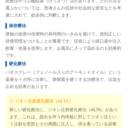
化療法やゴム輪結紮（けっさつ）法があります。どの方法を
選ぶかについては、患者さんの症状や社会的な状況などを考
慮に入れて、総合的に判断します。
保存療法
便秘の改善や排便時の長時間のいきみを避けて、規則正しい
排便習慣をつけることが重要です。症状により経口薬や注入
軟膏・坐薬を使用します。お風呂に入って温めるのも効果的
です。
硬化療法
パオスクレー（フェノール入りのアーモンドオイル）という
薬液をイボ痔に注射し、静脈叢を硬くする治療法で、出血を
止める効果があります。
〇 ジオン注射硬化療法（ALTA）
新しい硬化療法に、ジオン注射硬化療法（ALTA）があり
ます。これは、脱出を伴う内痔核に対してジオン注とい
う注射を患部とその周囲に注入し、痔を養っている栄養