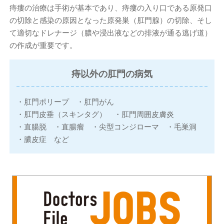
痔瘻の治療は手術が基本であり、痔瘻の入り口である原発口
の切除と感染の原因となった原発巣（肛門腺）の切除、そし
て適切なドレナージ（膿や浸出液などの排液が通る逃げ道）
の作成が重要です。
痔以外の肛門の病気
・肛門ポリープ
・肛門がん
・肛門皮垂（スキンタグ）
・肛門周囲皮膚炎
・直腸脱
・直腸瘤
・尖型コンジローマ
・毛巣洞
・膿皮症 など