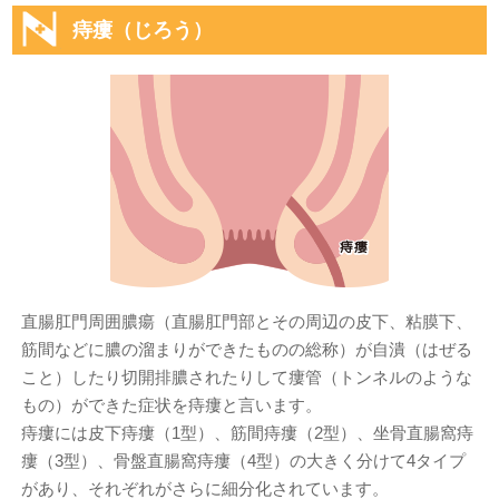
痔瘻（じろう）
直腸肛門周囲膿瘍（直腸肛門部とその周辺の皮下、粘膜下、
筋間などに膿の溜まりができたものの総称）が自潰（はぜる
こと）したり切開排膿されたりして瘻管（トンネルのような
もの）ができた症状を痔瘻と言います。
痔瘻には皮下痔瘻（1型）、筋間痔瘻（2型）、坐骨直腸窩痔
瘻（3型）、骨盤直腸窩痔瘻（4型）の大きく分けて4タイプ
があり、それぞれがさらに細分化されています。