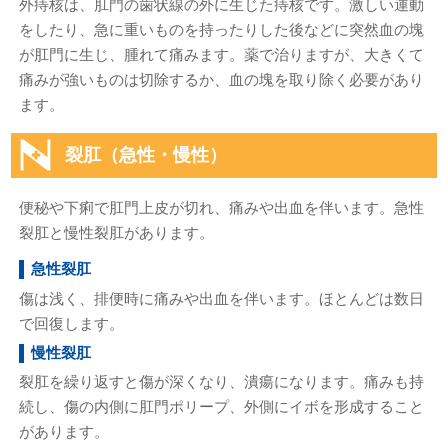
外痔核は、肛門の歯状線の外に生じた痔核です。激しい運動
をしたり、急に重いものを持ったりした後などに突然血の塊
が肛門に生じ、腫れて痛みます。薬で治りますが、大きくて
痛みが強いものは切除するか、血の塊を取り除く必要があり
ます。
裂肛（急性・慢性）
便秘や下痢で肛門上皮が切れ、痛みや出血を伴います。急性
裂肛と慢性裂肛があります。
急性裂肛
傷は浅く、排便時に痛みや出血を伴います。ほとんどは数日
で回復します。
慢性裂肛
裂肛を繰り返すと傷が深くなり、潰瘍になります。痛みも持
続し、傷の内側に肛門ポリープ、外側にイボを形成すること
があります。