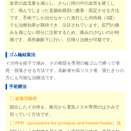
血管の血流量を減らし、さらに痔の中の血管を硬くし
て、弛んでしまった直腸粘膜部に癒着・固定させる方法
です。手術でしか治せなかった進行した内痔核（3度）
でも治療効果が期待でき、注目されています。肛門の痛
みを感じない部分に注射するため、痛みの少ないのが特
徴です。局所麻酔下に行い、日帰り治療が可能です。
ゴム輪結紮法
イボ痔を鉗子で掴み、その根部を専用の輪ゴムで縛って壊
死・脱落させる方法です。高齢者や高リスク者、寝たきりの
方にも可能な治療法です。
手術療法
〇 結紮切除術
脱出したイボ痔を、根元から電気メスや専用のはさみで
切っていく方法です。
〇 PPH（procedure for prolapse and hemorrhoids）法