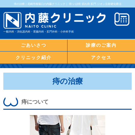
痔の治療｜尼崎市南塚口の内藤クリニック｜ 痔 いぼ痔 切れ痔 肛門 ジオン注射硬化療法
一般内科・消化器内科・胃腸内科・肛門外科・小外科手術
ごあいさつ
診療のご案内
クリニック紹介
アクセス
痔の治療
痔について