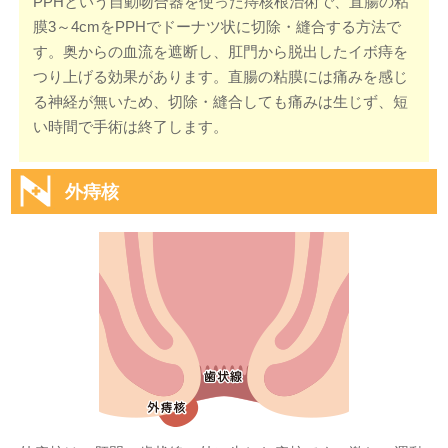
PPHという自動吻合器を使った痔核根治術で、直腸の粘
膜3～4cmをPPHでドーナツ状に切除・縫合する方法で
す。奥からの血流を遮断し、肛門から脱出したイボ痔を
つり上げる効果があります。直腸の粘膜には痛みを感じ
る神経が無いため、切除・縫合しても痛みは生じず、短
い時間で手術は終了します。
外痔核